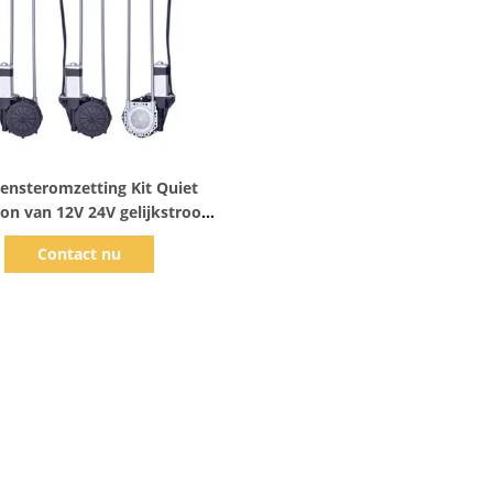
Toon details
Vensteromzetting Kit Quiet
on van 12V 24V gelijkstroom
Electric Power
Contact nu