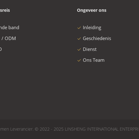
sreis
Ongeveer ons
nde band
Inleiding
 / ODM
Geschiedenis
D
Dienst
Ons Team
nismen Leverancier. © 2022 - 2025 LINSHENG INTERNATIONAL ENTERPRI