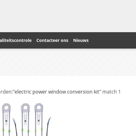
liteitscontrole
Contacteer ons
Nieuws
rden:
"electric power window conversion kit"
match 1
s