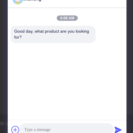
Contacteer ons
6:08 AM
LINSHENG INTERNATIONAL
ENTERPRISE CO., LTD
Good day, what product are you looking 
for?
No.1, HongBaFang-
Industrieterrein, Shiji Rd,
GuanChong, Shiji, PanYu-
District, (511450)
Guangzhou, China
86-20-39165268
info@linsheng-
auto.com
SE CO., LTD.
Privacybeleid
Sitemap
Mobiele site