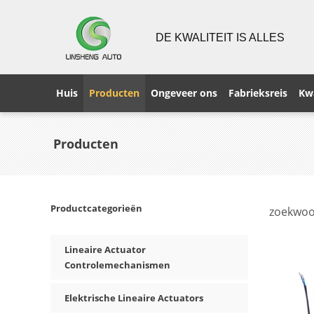
DE KWALITEIT IS ALLES
Huis
Producten
Ongeveer ons
Fabrieksreis
Kwa
Producten
Productcategorieën
zoekwoo
product
Lineaire Actuator
Controlemechanismen
Elektrische Lineaire Actuators