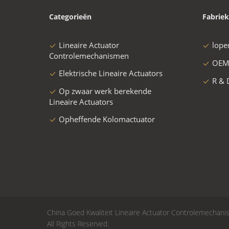
Categorieën
Fabriek
Lineaire Actuator
lope
Controlemechanismen
OEM
Elektrische Lineaire Actuators
R & 
Op zwaar werk berekende
Lineaire Actuators
Opheffende Kolomactuator
China Goed Kwaliteit Lineaire Actuator Controlemecha
All Rights Reserved.