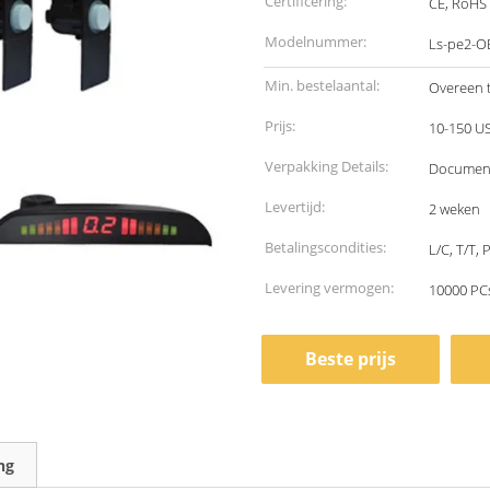
Certificering:
CE, RoHS
Modelnummer:
Ls-pe2-O
Min. bestelaantal:
Overeen 
Prijs:
10-150 U
Verpakking Details:
Document 
Levertijd:
2 weken
Betalingscondities:
L/C, T/T, 
Levering vermogen:
10000 PC
Beste prijs
ng