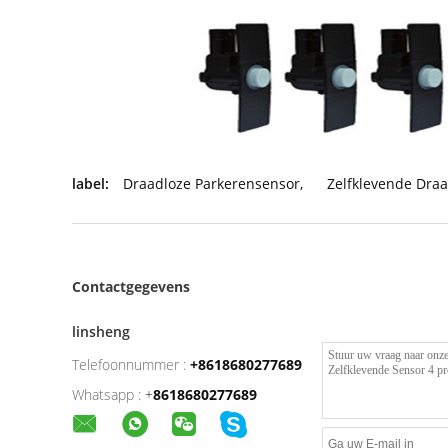
label:
Draadloze Parkerensensor
,
Zelfklevende Dra
Contactgegevens
linsheng
Telefoonnummer :
+8618680277689
Whatsapp :
+
8618680277689