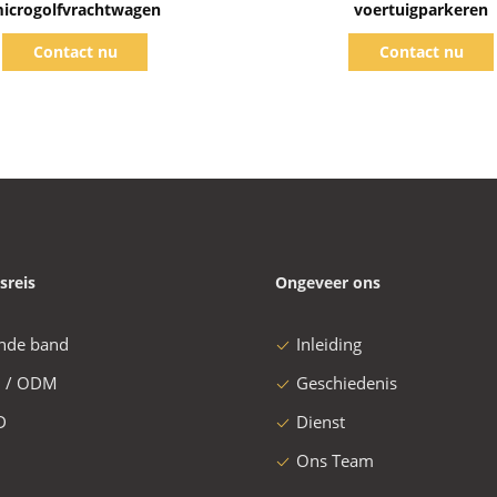
icrogolfvrachtwagen
voertuigparkeren
Contact nu
Contact nu
sreis
Ongeveer ons
nde band
Inleiding
 / ODM
Geschiedenis
D
Dienst
Ons Team