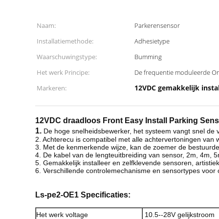
Naam:
Parkerensensor
Installatiemethode:
Adhesietype
Waarschuwingstype:
Bumming
Het werk Principe:
De frequentie moduleerde O
12VDC gemakkelijk insta
Markeren:
12VDC draadloos Front Easy Install Parking Sen
1.
De hoge snelheidsbewerker, het systeem vangt snel de v
2. Achterecu is compatibel met alle achtervertoningen van
3. Met de kenmerkende wijze, kan de zoemer de bestuurde
4. De kabel van de lengteuitbreiding van sensor, 2m, 4m, 
5. Gemakkelijk installeer en zelfklevende sensoren, artistie
6. Verschillende controlemechanisme en sensortypes voor o
Ls-pe2-OE1
Specificaties:
Het werk voltage
10.5--28V gelijkstroom