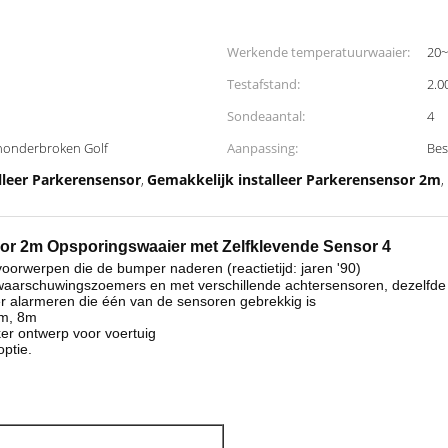
Werkende temperatuurwaaier:
20~
Testafstand:
2.0
Sondeaantal:
4
nonderbroken Golf
Aanpassing:
lleer Parkerensensor
Gemakkelijk installeer Parkerensensor 2m
,
,
sor 2m Opsporingswaaier met Zelfklevende Sensor 4
oorwerpen die de bumper naderen (reactietijd: jaren '90)
 waarschuwingszoemers en met verschillende achtersensoren, dezelfde 
r alarmeren die één van de sensoren gebrekkig is
5m, 8m
ker ontwerp voor voertuig
ptie.