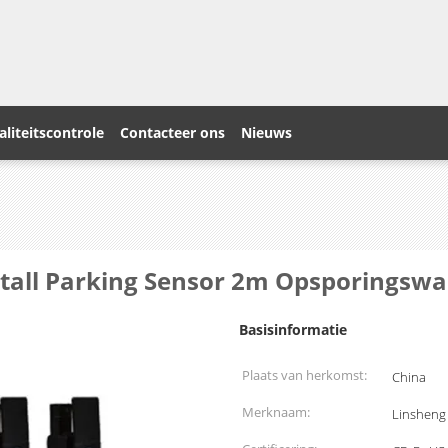
liteitscontrole
Contacteer ons
Nieuws
tall Parking Sensor 2m Opsporingswa
Basisinformatie
Plaats van herkomst:
China
Merknaam:
Linsheng