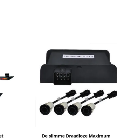
Toon details
et
De slimme Draadloze Maximum