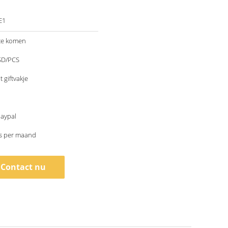
E1
te komen
SD/PCS
giftvakje
Paypal
s per maand
Contact nu