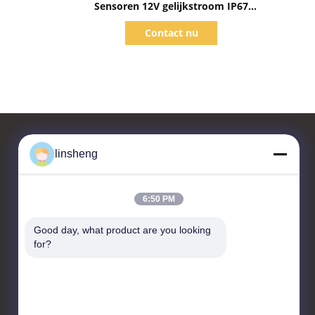
Sensoren 12V gelijkstroom IP67
200mA van het Vrachtwagenparkeren
Contact nu
linsheng
Contacteer ons
6:50 PM
LINSHENG INTERNATIONAL
ENTERPRISE CO., LTD
Good day, what product are you looking 
for?
No.1, HongBaFang-
Industrieterrein, Shiji Rd,
GuanChong, Shiji, PanYu-
District, (511450)
Guangzhou, China