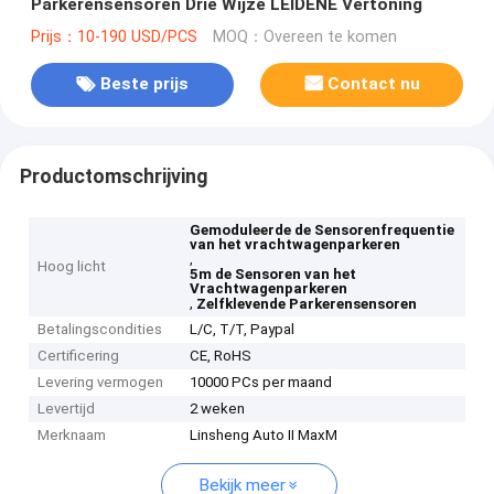
Parkerensensoren Drie Wijze LEIDENE Vertoning
Prijs：10-190 USD/PCS
MOQ：Overeen te komen
Beste prijs
Contact nu
Productomschrijving
Gemoduleerde de Sensorenfrequentie
van het vrachtwagenparkeren
,
Hoog licht
5m de Sensoren van het
Vrachtwagenparkeren
,
Zelfklevende Parkerensensoren
Betalingscondities
L/C, T/T, Paypal
Certificering
CE, RoHS
Levering vermogen
10000 PCs per maand
Levertijd
2 weken
Merknaam
Linsheng Auto II MaxM
Bekijk meer