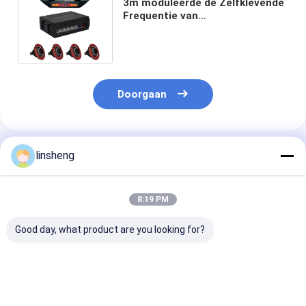
3m moduleerde de Zelfklevende
Frequentie van
Parkerensensoren Drie Wijze
LEIDENE Vertoning
Doorgaan
Geadviseerde Producten
linsheng
8:19 PM
Good day, what product are you looking for?
Systeem van het de
LEIDENE Vertonings
Systeem van h
Cameraparkeren van
Reservesensoren
Cameraparker