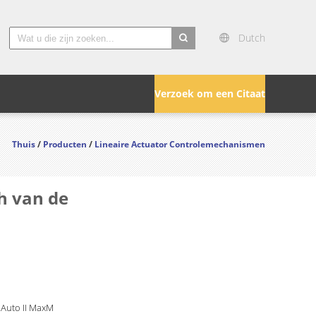
Dutch
search
Verzoek om een Citaat
Thuis
/
Producten
/
Lineaire Actuator Controlemechanismen
h van de
 Auto II MaxM