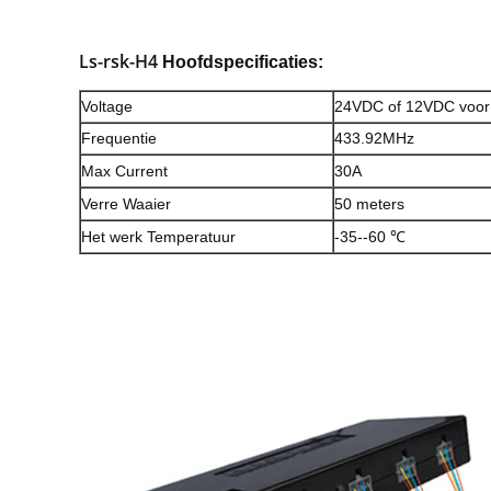
Ls-rsk-H4
Hoofdspecificaties:
Voltage
24VDC of 12VDC voor
Frequentie
433.92MHz
Max Current
30A
Verre Waaier
50 meters
Het werk Temperatuur
-35--60 ℃