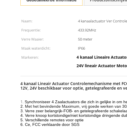
Naam:
4 kanaalactuator Ver Contro
Frequentie:
433.92MHz
Verre Waaier:
50 meter
Maak waterdicht:
IP66
4 kanaal Lineaire Actua
Markeren:
24V lineair Actuator Mo
4 kanaal Lineair Actuator Controlemechanisme met FCC
12V, 24V beschikbaar voor optie, getelegrafeerde en v
1.
Synchroniseer 4 Zaalactuators die zich in gelijke in o
2.
Met het bevindende Maximum, vrij goede werken van 30
3.
Verre zeer belangrijk-FOB- en getelegrafeerde schakelaar
4. Verre knoop kortstondige/niet kortstondige dringende du
5. Verschillende remotes voor optie
6. Ce, FCC verklaarde door SGS