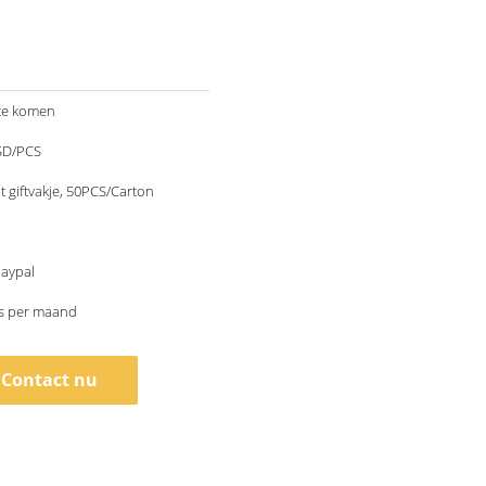
te komen
SD/PCS
giftvakje, 50PCS/Carton
Paypal
s per maand
Contact nu