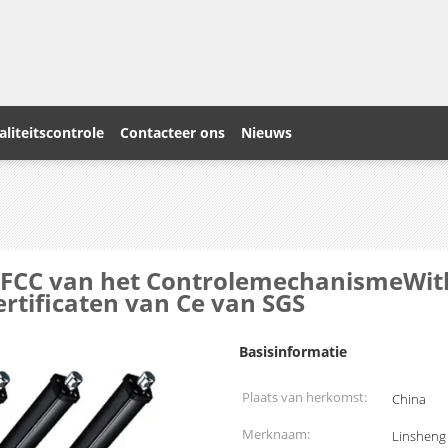
liteitscontrole
Contacteer ons
Nieuws
r FCC van het ControlemechanismeWit
tificaten van Ce van SGS
Basisinformatie
Plaats van herkomst:
China
Merknaam:
Linsheng