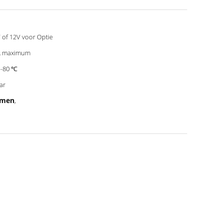
 of 12V voor Optie
A maximum
--80 ℃
aar
smen
,