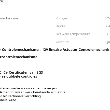
lemechanisme
Voltageinput:
24V
Huidig:
30
Het werk Temperatuur:
-30
Garantie:
1 j
tor Controlemechanismen
12V lineaire Actuator Controlemechani
,
torcontrolemechanisme
, Ce-Certificaten van SGS
erre dubbele controles
m het even welke voorwaarden bewegen
A met op zwaar werk berekende actuators
 bidirectionele verrichting
bbele wijze