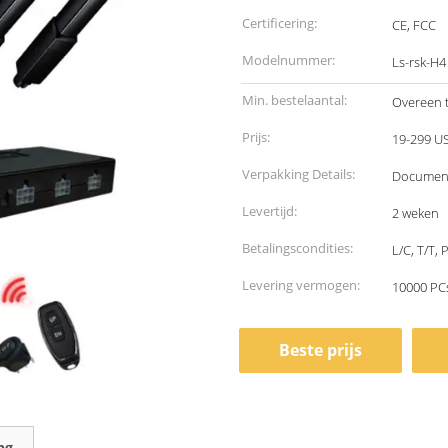
Certificering:
CE, FCC
Modelnummer:
Ls-rsk-H4
Min. bestelaantal:
Overeen 
Prijs:
19-299 U
Verpakking Details:
Document 
Levertijd:
2 weken
Betalingscondities:
L/C, T/T, 
Levering vermogen:
10000 PC
Beste prijs
ng