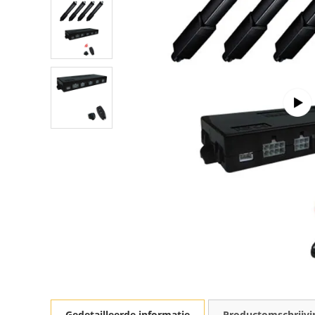
Gedetailleerde informatie
Productomschrijvi