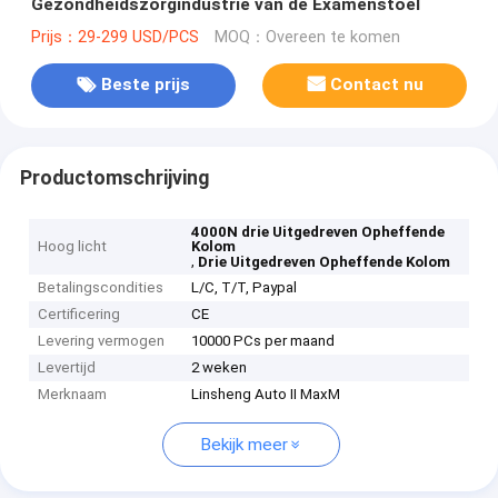
Gezondheidszorgindustrie van de Examenstoel
Prijs：29-299 USD/PCS
MOQ：Overeen te komen
Beste prijs
Contact nu
Productomschrijving
4000N drie Uitgedreven Opheffende
Hoog licht
Kolom
,
Drie Uitgedreven Opheffende Kolom
Betalingscondities
L/C, T/T, Paypal
Certificering
CE
Levering vermogen
10000 PCs per maand
Levertijd
2 weken
Merknaam
Linsheng Auto II MaxM
Bekijk meer