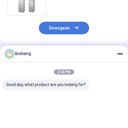
Gezondheidszorgindustrie van
de Examenstoel
Doorgaan
Geadviseerde Producten
linsheng
2:30 PM
Good day, what product are you looking for?
Vier Hall-effect
2000N 3-traps
Elektrische
telescopische
Telescopische DC
driefasige hef
gemotoriseerde
Elektrische Cilinder
200 kg
kolommen DC24V
Hall Effect
belastingtele
met bedrade en
Synchronisatie
actuator voor