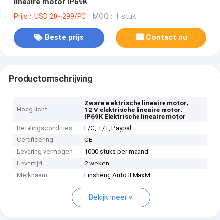
lineaire motor IP69K
Prijs：USD 20~299/PC
MOQ：1 stuk
Beste prijs
Contact nu
Productomschrijving
,
Zware elektrische lineaire motor
Hoog licht
,
12 V elektrische lineaire motor
IP69K Elektrische lineaire motor
Betalingscondities
L/C, T/T, Paypal
Certificering
CE
Levering vermogen
1000 stuks per maand
Levertijd
2 weken
Merknaam
Linsheng Auto II MaxM
Bekijk meer