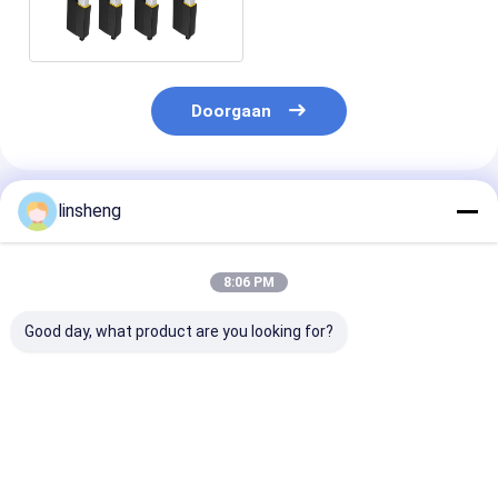
elektrische lineaire
motor IP69K
Doorgaan
Geadviseerde Producten
linsheng
8:06 PM
Good day, what product are you looking for?
Op maat gemaakte
Compact 24V DC
Compacte
elektrische lineaire
industriële
Elektrische Li
actuator DC 24V
elektrische lineaire
Actuator IP66
slag 50mm-1000mm
actuator 6000N
6mm/s 2000N
voor industriële
belastingkracht
Duwkracht voo