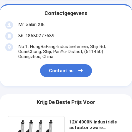
Contactgegevens
Mr. Salan XIE
86-18680277689
No.1, HongBaFang-Industrieterrein, Shiji Rd,
GuanChong, Shiji, PanYu-District, (511450)
Guangzhou, China
Contact nu
Krijg De Beste Prijs Voor
12V 4000N industriële
actuator zware