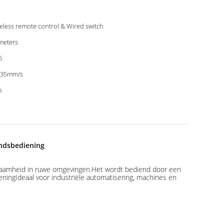
eless remote control & Wired switch
meters
6
-35mm/s
%
andsbediening
rzaamheid in ruwe omgevingen.Het wordt bediend door een
ingIdeaal voor industriële automatisering, machines en