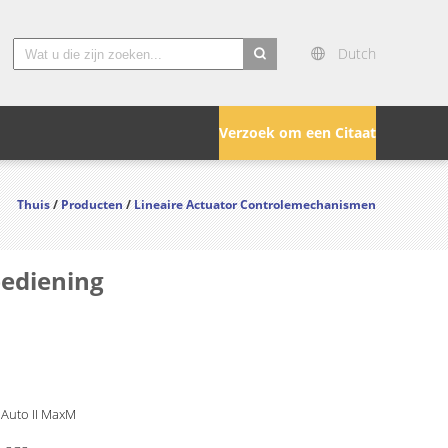
Dutch
search
Verzoek om een Citaat
Thuis
/
Producten
/
Lineaire Actuator Controlemechanismen
bediening
 Auto II MaxM