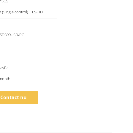
y SGS
 (Single control) + LS-HD
SD599USD/PC
PayPal
month
Contact nu