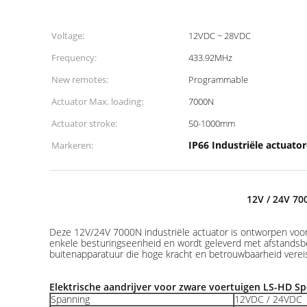
Voltage:
12VDC ~ 28VDC
Frequency:
433.92MHz
New remotes:
Programmable
Actuator Max. loading:
7000N
Actuator stroke:
50-1000mm
IP66 Industriële actuato
Markeren:
12V / 24V 70
Deze 12V/24V 7000N industriële actuator is ontworpen voor
enkele besturingseenheid en wordt geleverd met afstandsbe
buitenapparatuur die hoge kracht en betrouwbaarheid verei
Elektrische aandrijver voor zware voertuigen LS-HD Spe
Spanning
12VDC / 24VDC