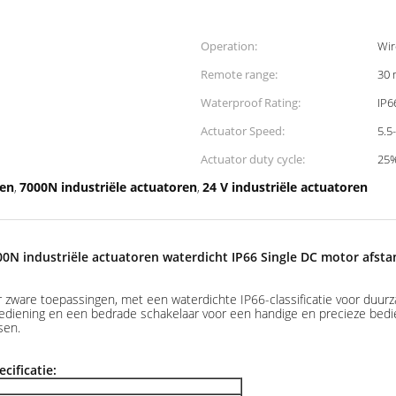
Operation:
Wir
Remote range:
30 
Waterproof Rating:
IP6
Actuator Speed:
5.5
Actuator duty cycle:
25
ren
7000N industriële actuatoren
24 V industriële actuatoren
,
,
00N industriële actuatoren waterdicht IP66 Single DC motor afst
 zware toepassingen, met een waterdichte IP66-classificatie voor duu
diening en een bedrade schakelaar voor een handige en precieze bedien
sen.
cificatie: