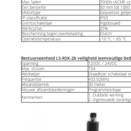
Max. laden
7000N (ACME-sch
Een beroerte
50 mm tot 100
Motortype
Gepoetste gelij
IP-classificatie
IP65
Grensschakelaar
Ingebouwd
Werkcyclus
25%
Bescherming tegen overbelasting
Clutch
Operatietemperatuur
-10 °C ~ 65 °C
Bestuurseenheid LS-RSK-2b veiligheid (eenvoudige bedi
Spanning
12VDC / 24VDC
Max. stroom
15A
Werkwijze
Draadloze schakelaar e
Frequentie
433.92MHz
Afstandsbereik
30 meter.
Nieuwe afstandsbedieningen
Programmeerbaar
1. Dubbele werking
Kenmerken
2. Ingebouwde beveiligi