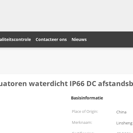
liteitscontrole
Contacteer ons
Nieuws
tuatoren waterdicht IP66 DC afstands
Basisinformatie
Place of Origin:
China
Merknaam:
Linsheng