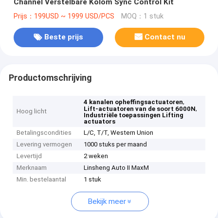
Channel Verstelbare Kolom Sync Control Kit
Prijs：199USD ~ 1999 USD/PCS
MOQ：1 stuk
Beste prijs
Contact nu
Productomschrijving
,
4 kanalen opheffingsactuatoren
,
Lift-actuatoren van de soort 6000N
Hoog licht
Industriële toepassingen Lifting
actuators
Betalingscondities
L/C, T/T, Western Union
Levering vermogen
1000 stuks per maand
Levertijd
2 weken
Merknaam
Linsheng Auto II MaxM
Min. bestelaantal
1 stuk
Bekijk meer