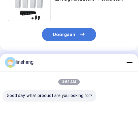
Verstelbare Kolom Sync Control
Kit
Doorgaan
Geadviseerde Producten
linsheng
3:53 AM
Good day, what product are you looking for?
12VDC
24V 15A lineaire
24V 2-traps
snelheidsverstelbare
actuatorcontroller
elektrische he
elektrische actuator
met draadloze
met
bedieningsset 6000N
afstandsbediening
afstandsbedie