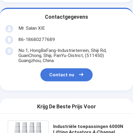
Contactgegevens
Mr. Salan XIE
86-18680277689
No.1, HongBaFang-Industrieterrein, Shiji Rd,
GuanChong, Shiji, PanYu-District, (511450)
Guangzhou, China
Contact nu
Krijg De Beste Prijs Voor
Industriële toepassingen 6000N
Lifting Actuators 4-Channel