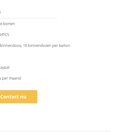
5
te komen
D/PCS
 binnendoos, 10 binnendozen per karton
Paypal
s per maand
Contact nu