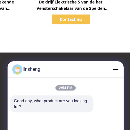
rekende
De drijf Elektrische 5 van de het
 van
Vensterschakelaar van de Spelden
er window
Universele Macht Plastieken en de
Contact nu
Hardware
linsheng
Contacteer ons
2:54 PM
LINSHENG INTERNATIONAL
ENTERPRISE CO., LTD
Good day, what product are you looking 
for?
No.1, HongBaFang-
Industrieterrein, Shiji Rd,
GuanChong, Shiji, PanYu-
District, (511450)