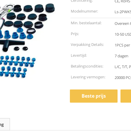
Certificering:
CE, RoHS
Modelnummer:
Ls-2PWK
Min. bestelaantal:
Overeen 
Prijs:
10-50 US
Verpakking Details:
1PCS per
Levertijd:
7 dagen
Betalingscondities:
L/C, T/T, 
Levering vermogen:
20000 PC
Beste prijs
ng