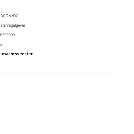
VDC/24VDC
sterregelgever
8293000
2 jaar |
t machtsvenster
,