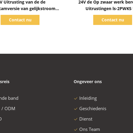
V Uitrusting van de de
24V de Op zwaar werk be
amversie van gelijkstroom
Uitrustingen ls-2PWK5
Universele 16mm - 22mm
heftoestelchevy truck pow
Contact nu
Contact nu
motor
sreis
Ongeveer ons
nde band
Inleiding
 / ODM
Geschiedenis
D
Dienst
Ons Team