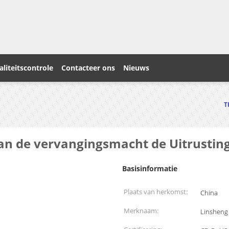
liteitscontrole
Contacteer ons
Nieuws
T
an de vervangingsmacht de Uitrustin
Basisinformatie
Plaats van herkomst:
China
Merknaam:
Linsheng