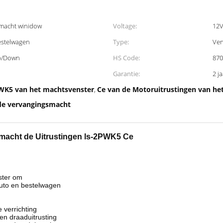
smacht winidow
Voltage:
12
estelwagen
Type:
Ven
up/Down
HS Code:
870
Garantie:
PWK5 van het machtsvenster
Ce van de Motoruitrustingen van he
,
de vervangingsmacht
macht de Uitrustingen ls-2PWK5 Ce
ster om
auto en bestelwagen
e verrichting
en draaduitrusting