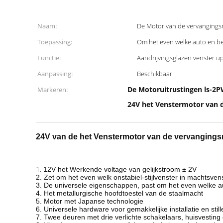
Naam:
De Motor van de vervanging
Toepassing:
Om het even welke auto en b
Functie:
Aandrijvingsglazen venster 
Aanpassing:
Beschikbaar
De Motoruitrustingen ls-2
Markeren:
24V het Venstermotor van 
24V van de het Venstermotor van de vervangings
1.
12V het Werkende voltage van gelijkstroom ± 2V
2.
Zet om het even welk onstabiel-stijlvenster in machtsven
3. De universele eigenschappen, past om het even welke 
4. Het metallurgische hoofdtoestel van de staalmacht
5. Motor met Japanse technologie
6. Universele hardware voor gemakkelijke installatie en still
7. Twee deuren met drie verlichte schakelaars, huisvesting 