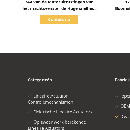
24V van de Motoruitrustingen van
12
het machtsvenster de Hoge snelheid
Boomst
van de de Regelgeversassemblage
Pop 
Contact nu
Categorieën
Fabriek
Lineaire Actuator
lope
Controlemechanismen
OEM
Elektrische Lineaire Actuators
R & 
Op zwaar werk berekende
Lineaire Actuators