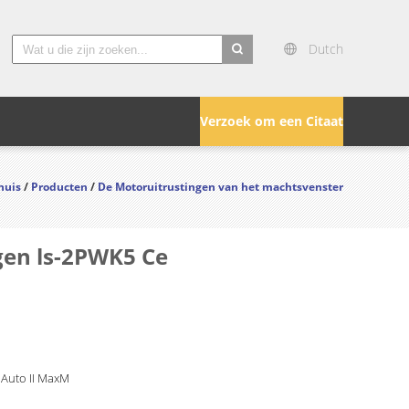
Dutch
search
Verzoek om een Citaat
huis
/
Producten
/
De Motoruitrustingen van het machtsvenster
gen ls-2PWK5 Ce
 Auto II MaxM